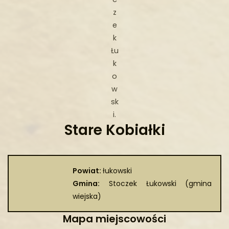
z
e
k
Łu
k
o
w
sk
i.
Stare Kobiałki
Powiat:
łukowski
Gmina:
Stoczek Łukowski (gmina
wiejska)
Mapa miejscowości