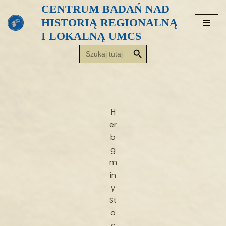
CENTRUM BADAŃ NAD
HISTORIĄ REGIONALNĄ
Przejdź
I LOKALNĄ UMCS
do
Search Button
Search
treści
for:
H
er
b
g
m
in
y
St
o
c