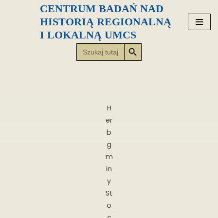
CENTRUM BADAŃ NAD
HISTORIĄ REGIONALNĄ
Przejdź
I LOKALNĄ UMCS
do
Search Button
Search
treści
for:
H
er
b
g
m
in
y
St
o
c