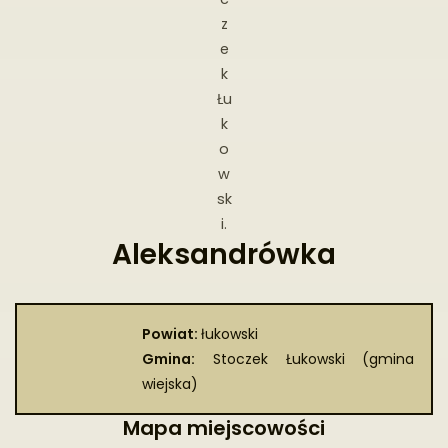
z
e
k
Łu
k
o
w
sk
i.
Aleksandrówka
Powiat:
łukowski
Gmina:
Stoczek Łukowski (gmina
wiejska)
Mapa miejscowości