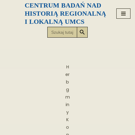
CENTRUM BADAŃ NAD
HISTORIĄ REGIONALNĄ
Przejdź
I LOKALNĄ UMCS
do
Search Button
Search
treści
for:
H
er
b
g
m
in
y
K
o
n