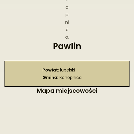
o
p
ni
c
a.
Pawlin
Powiat:
lubelski
Gmina:
Konopnica
Mapa miejscowości