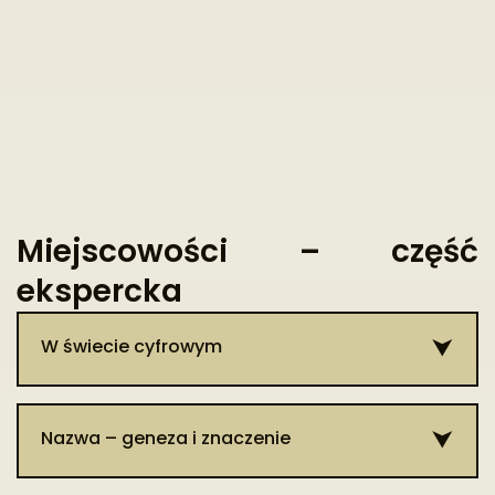
Miejscowości – część
ekspercka
W świecie cyfrowym
Patrz hasło:
Włodawa
.
Nazwa – geneza i znaczenie
Najstarsze zapisy podają już obecną nazwę wsi Krasówka.