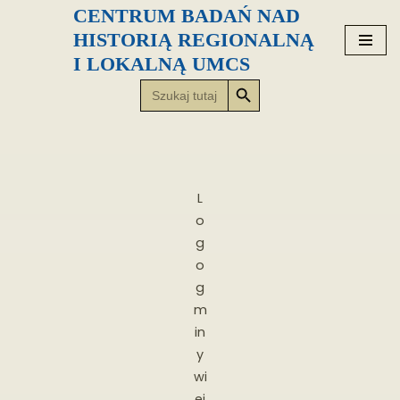
CENTRUM BADAŃ NAD
HISTORIĄ REGIONALNĄ
Przejdź
I LOKALNĄ UMCS
do
Search Button
Search
treści
for:
L
o
g
o
g
m
in
y
wi
ej