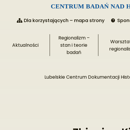
CENTRUM BADAŃ NAD H
Przejdź
Dla korzystających – mapa strony
Spons
do
treści
Regionalizm –
Warszta
Aktualności
stan i teorie
regionali
badań
Lubelskie Centrum Dokumentacji Histo