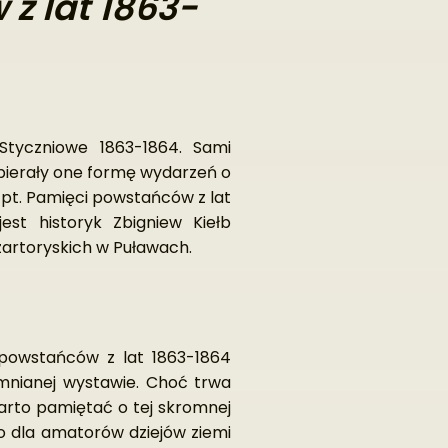
z lat 1863-
tyczniowe 1863-1864. Sami
ybierały one formę wydarzeń o
pt. Pamięci powstańców z lat
est historyk Zbigniew Kiełb
artoryskich w Puławach.
i powstańców z lat 1863-1864
mnianej wystawie. Choć trwa
warto pamiętać o tej skromnej
lko dla amatorów dziejów ziemi