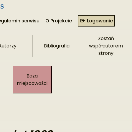
S
egulamin serwisu
O Projekcie
Logowanie
Zostań
Autorzy
Bibliografia
współautorem
strony​
Baza
miejscowości