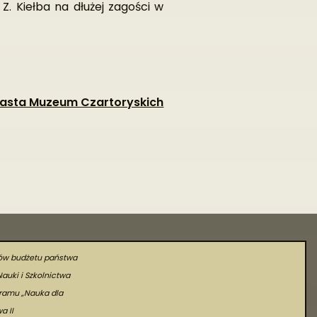
Z. Kiełba na dłużej zagości w
iasta Muzeum Czartoryskich
ków budżetu państwa
Nauki i Szkolnictwa
ramu „Nauka dla
a II