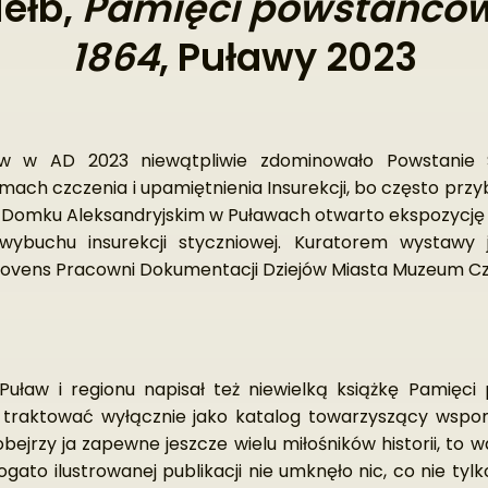
iełb,
Pamięci powstańców 
1864
, Puławy 2023
ów w AD 2023 niewątpliwie zdominowało Powstanie S
ach czczenia i upamiętnienia Insurekcji, bo często prz
 Domku Aleksandryjskim w Puławach otwarto ekspozycję 
ybuchu insurekcji styczniowej. Kuratorem wystawy j
movens Pracowni Dokumentacji Dziejów Miasta Muzeum Cz
 Puław i regionu napisał też niewielką książkę Pamięc
o traktować wyłącznie jako katalog towarzyszący wspo
obejrzy ja zapewne jeszcze wielu miłośników historii, to 
bogato ilustrowanej publikacji nie umknęło nic, co nie ty