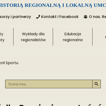
ISTORIĄ REGIONALNĄ I LOKALNĄ UMC
orzy i partnerzy
Kontakt i Facebook
O nas. R
ty
Wykłady dla
Edukacja
sty
regionalistów
regionalna
rii Sportu
Search Button
Search
for: