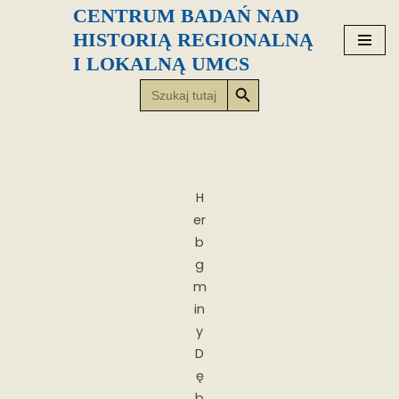
CENTRUM BADAŃ NAD
HISTORIĄ REGIONALNĄ
Przejdź
I LOKALNĄ UMCS
do
Search Button
Search
treści
for:
H
er
b
g
m
in
y
D
ę
b