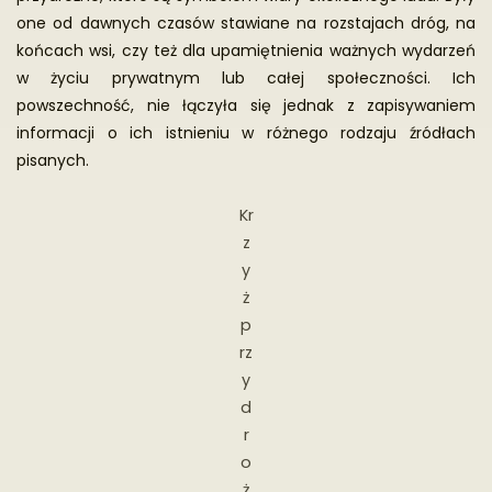
4
one od dawnych czasów stawiane na rozstajach dróg, na
3
końcach wsi, czy też dla upamiętnienia ważnych wydarzeń
r.
w życiu prywatnym lub całej społeczności. Ich
[h
powszechność, nie łączyła się jednak z zapisywaniem
tt
informacji o ich istnieniu w różnego rodzaju źródłach
p:
pisanych.
//
ig
Kr
re
z
k.
y
a
ż
m
p
z
rz
p.
y
pl
d
/]
r
.
o
W latach 1844–1866 leżała w okręgu włodawskim powiatu
ż