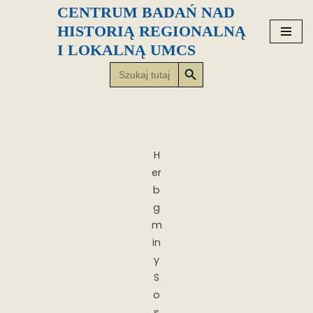
CENTRUM BADAŃ NAD
HISTORIĄ REGIONALNĄ
Przejdź
I LOKALNĄ UMCS
do
Search Button
Search
treści
for:
H
er
b
g
m
in
y
S
o
s