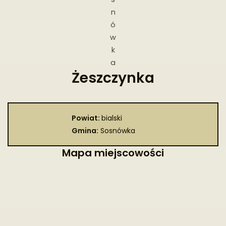
n
ó
w
k
a
Żeszczynka
Powiat:
bialski
Gmina:
Sosnówka
Mapa miejscowości