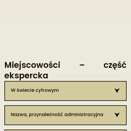
Miejscowości – część
ekspercka
W świecie cyfrowym
Patrz hasło: Sosnówka.
Nazwa, przynależność administracyjna
Pochodzenie nazwy niejasne. Pierwotnie wieś określana jako