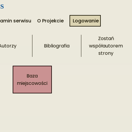
S
lamin serwisu
O Projekcie
Logowanie
Zostań
Autorzy
Bibliografia
współautorem
strony​
Baza
miejscowości