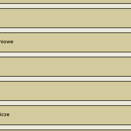
aniowe
icze