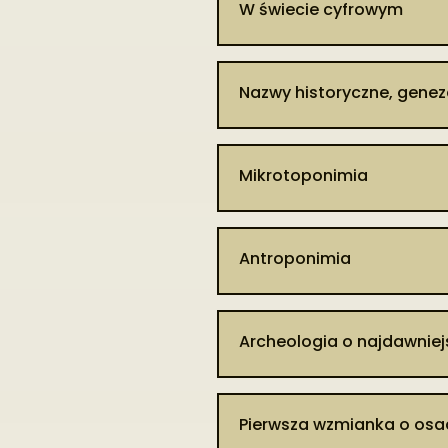
W świecie cyfrowym
Patrz hasło: Sosnówka
Nazwy historyczne, genez
Mikrotoponimia
Antroponimia
Archeologia o najdawnie
Pierwsza wzmianka o osad