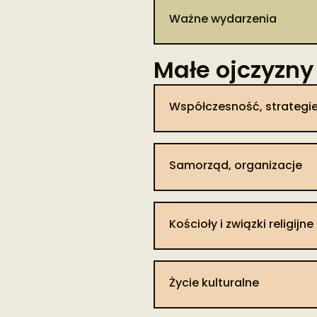
Ważne wydarzenia
Małe ojczyzny 
Współczesność, strategie
Samorząd, organizacje​
Punkt 1
Kościoły i związki religijne​
Punkt 2
Życie kulturalne
Punkt 3