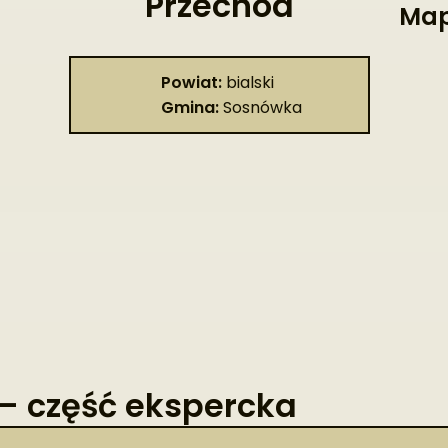
Przechód
Map
Powiat:
bialski
Gmina:
Sosnówka
– część ekspercka