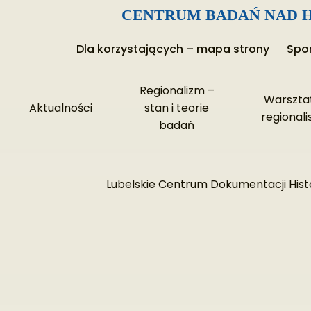
CENTRUM BADAŃ NAD H
Przejdź
Dla korzystających – mapa strony
Spon
do
treści
Regionalizm –
Warszta
Aktualności
stan i teorie
regionali
badań
Lubelskie Centrum Dokumentacji Histo