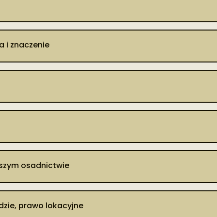
.
a i znaczenie
jszym osadnictwie
zie, prawo lokacyjne