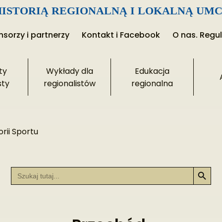
ISTORIĄ REGIONALNĄ I LOKALNĄ UMC
sorzy i partnerzy
Kontakt i Facebook
O nas. Regu
ty
Wykłady dla
Edukacja
sty
regionalistów
regionalna
rii Sportu
Search Button
Search
for: