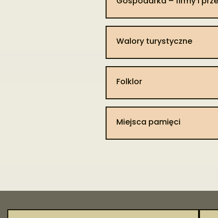
Gospodarka – firmy i prz
Walory turystyczne
Folklor​
Miejsca pamięci