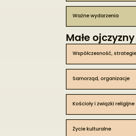
kolei w 1887 r. w 67 budynkac
zastawnymi części folwarku Pi
przesiedlono ich na tzw. Ziemi
budynkach zamieszkiwało 45
zostali Stanisław i Jan Zaw
Kolejną grupę, która zamieszki
Ważne wydarzenia
mojżeszowe – 58. Spis z 19
Sobolewskiemu. Ten z kolei ud
Żydów [Latawiec, 2012, s. 9
osobach [APL, ArchSzlub, sygn. 
rkp. Czołowskiego, sygn. 344]
Chołnicki, Lejb Chołnicki, Aj
Przed XX w. ludność dotykały
139; PKSG za 1887; Skorowidz mie
sygn. 61]. Po śmierci Ignac
Małe ojczyzny 
Większość z nich zginęła w cza
ospa prawdziwa, np. w Zaliszc
Zdecydowana większość miesz
przejęli Józef i Tadeusz Si
W styczniu 1897 r. na tere
ukazu uwłaszczeniowego zna
spadkobiercy dokonali podzi
powszechnego spisu ludności 
Współczesność, strategie
powinności pańszczyźniane w
folwarkami Horostyta, Zahayk
pojechali do Zaliszcza zabra
Najstarszy zachowany inwent
1846 r. odziedziczył je jego 
uczestniczyli również w akc
Zaliszcza odrabiali swoje p
hipotecznej. Po jego śmier
generał-gubernatorstwa w Ki
Samorząd, organizacje​
koniem, wołami lub pieszo) 
Leonarda Ratomskiego. Już w
Punkt 1
akcję pisania protestów w tej k
płacić ok. 3 złp 10 gr czyns
Kaczyńskiej. W 1881 r. ta o
Według „Raportu o stratach” 
przekazywać na rzecz dworu 2
jeszcze w tym samym roku przy
t. 3]. Po zakończeniu wojny 
tyle samo po 2 osoby [APR, ZD
Mikołaja Perkowskiego, który 
Kościoły i związki religijne​
226]. Wśród ofiar z Zaliszcza 
Punkt 2
W 1864 r. we wsi w oparciu
w zbiorowych egzekucjach. 2 
właścicieli. Z kolei w oparci
33) i Juliana Czerwińskiego (
morgowe pole wspólnoty. W w
Życie kulturalne
obozach koncentracyjnych śmi
Właściciele gospodarstw z O
Punkt 3