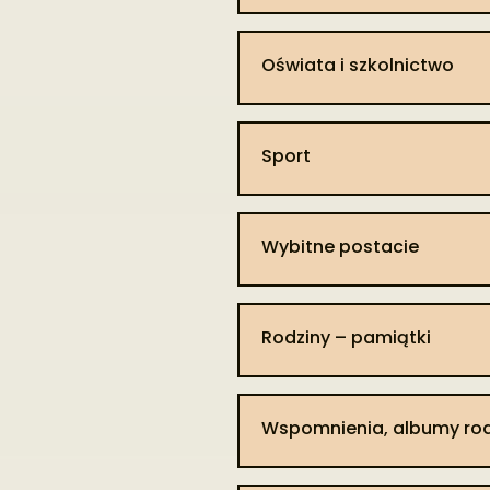
(Majdanek). Poza wsią zginął
(pozostali mieli prawo jedyn
[IPN, sygn. Lu1/17/16].
koła, sanie i studnie z las
Oświata i szkolnictwo
ramach którego chłopi z Zal
Zdubica oraz w lesie Sosnow
które chłopi otrzymali 90 mó
W 1871 r. folwark Zaliszcze
Sport
pastwisk mórg 87, 294 morgi
las urządzony [SGKP, t. 14, s. 3
Po unii lubelskiej z 1569 r
Część mieszkańców wsi była 
Litewskiego. Po III rozbiorz
Wybitne postacie​
zawodami. Ok. 1800 r. w Zali
zaborze austriackim. Po włąc
powiatu włodawskiego depar
powiecie włodawskim wojewódz
Rodziny – pamiątki
włodawskim powiatu radzyński
r. guberni chełmskiej). W lat
Inspektion Armee Bug. Po od
Wspomnienia, albumy rod
województwa lubelskiego. W 
ponownie w powiecie włod
bialskopodlaskiego, zaś od 