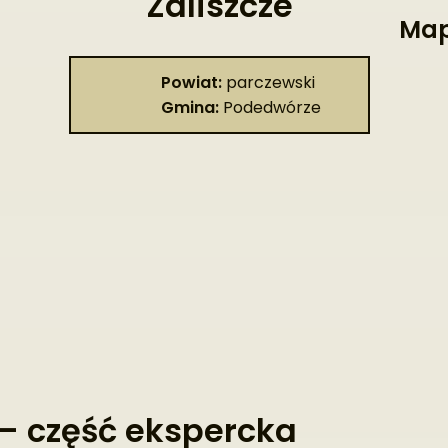
Zaliszcze
Map
Powiat:
parczewski
Gmina:
Podedwórze
– część ekspercka