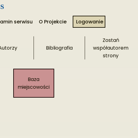
S
lamin serwisu
O Projekcie
Logowanie
Zostań
Autorzy
Bibliografia
współautorem
strony​
Baza
miejscowości