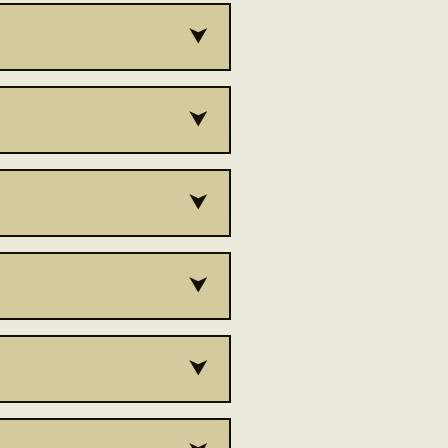
h dokumentach – Zaleszcze,
 tzw. mapie Heldensfelda (1801–
łożenie osady za lasem.
4) częściami wsi są: Ostrów i
, Grada, Kalinskie, Knyszyki,
 Prenty, Seraki, Sienożatki,
liszczu: Bachreyczyk Panas,
nia, Wielikie Bołoto, Zagony,
, Sawczenia, Wasyl (leśniczy)
, Ducki, Filimoniuk, Gasiuk,
at 70. ubiegłego stulecia i
uk, Szechno, Szynkaruk, Turuk i
e wiórowe (kultura lubelsko-