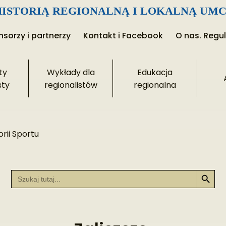
ISTORIĄ REGIONALNĄ I LOKALNĄ UMC
sorzy i partnerzy
Kontakt i Facebook
O nas. Regu
ty
Wykłady dla
Edukacja
sty
regionalistów
regionalna
rii Sportu
Search Button
Search
for: