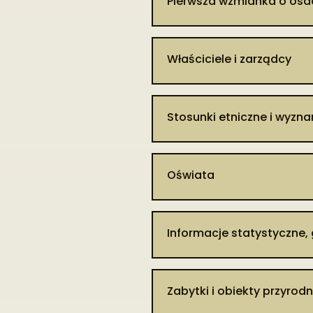
Pierwsza wzmianka o osa
Wawryszuk [APL, ZTL, sygn. 331
wołyńska) i siekierę trójści
kolejną siekierę dwuścienną [
Nazwa wsi pojawia się w źródła
trakcie prowadzonych sys
Właściciele i zarządcy
stanowisk. Na podstawie zeb
stwierdzono bliżej nieokreś
Dobra opolskie początkowo
wczesnej epoki żelaza (okres
przekazywane w czasowe posi
69-87].
Stosunki etniczne i wyzn
wielcy książęta litewscy z
rodzin byli Kopciowie (Kopoto
Wieś należała najpierw do par
W 1528 r. dobra opolskie sta
parafii w Hołownie. Od 187
Oświata
s. 55]. Kolejnymi właściciela
rzymskiego należeli do parafii
w posiadaniu Kopciów. W tym
Sosnowicy).
Dzieje oświaty we wsi opisa
Aleksander (zm. 1651) i wnuk
W Zaliszczu po carskim ukaz
[
https://www.researchgate.
przedstawicielem rodu był ic
Informacje statystyczne,
rzymskokatolickiego, większ
siostrę Franciszkę, zamężną
Opolu]. W parafii prawosławn
O mieszkańcach Zaliszcza
Józefa Sierakowskiego. Po śm
KPCH, KV, sygn. 999, k. 47]. 
gospodarstwach mieszkały 1
jedynym właścicielem dóbr p
2012, s. 93–94]. Po II wojni
Zabytki i obiekty przyrodn
budynków mieszkalnych i 24
Józefie Sierakowskim łączył 
14 marca 1947 r. w Zaliszcz