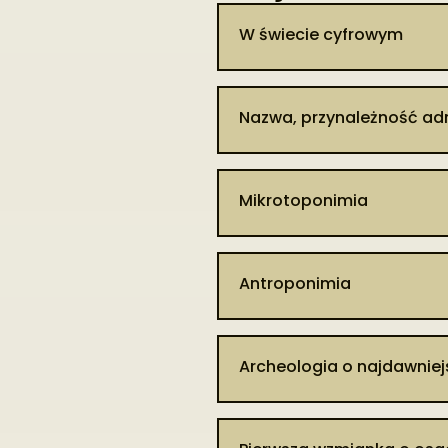
W świecie cyfrowym
Patrz hasło: Podedwó
Nazwa, przynależność ad
W okresie przedrozbiorowy
Zaleście, Zaleska, Zalesie, Za
Mikrotoponimia
1804) zapisana została już ja
Według Krajowego Rejestru Ur
Załawie [https://eteryt.stat.g
Antroponimia
W 1874 r. we wsi odnotowano 
Koncy, Mogilski Bagon, Obar
Inwentarz dóbr opolskich z
Sosnowe, Szczirki, Sziroka Z
Dawidowicz Filip, Dawidowicz
Archeologia o najdawnie
Zagrudie i Zdubnica [APL, UGS
[APR, ZDP, sygn. 14890].
W 1864 r. we wsi uwłaszczon
Pierwsze informacje o przy
Kisiel, Kozieł, Makarczuk, Maz
dotyczą luźnych zabytków kr